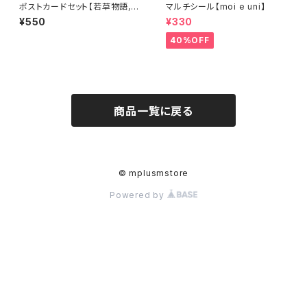
ポストカードセット【若草物語,
マルチシール【moi e uni】
出っぱなしの爪, おなかの上で】
¥550
¥330
40%OFF
商品一覧に戻る
© mplusmstore
Powered by