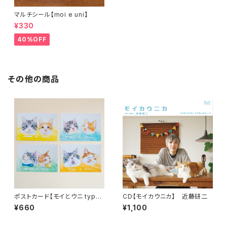
マルチシール【moi e uni】
¥330
40%OFF
その他の商品
ポストカード【モイとウニ type
CD【モイカウニカ】 近藤研二
Ⅰ,Ⅱ,Ⅲ,Ⅳ】
¥660
¥1,100