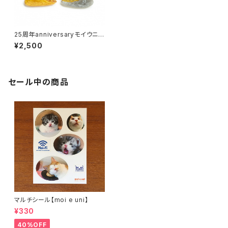
25周年anniversaryモイウニバ
ッジ
¥2,500
セール中の商品
マルチシール【moi e uni】
¥330
40%OFF