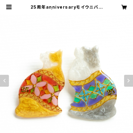
25周年anniversaryモイウニバッ
ジ | mplusmstore