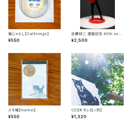
猫じゃらし【CatStrings】
近藤研二 還暦記念 60th anni
versary アクリルスタンド
¥550
¥2,500
メモ帳【memoi】
CD【木モレ日ノ月】
¥550
¥1,320