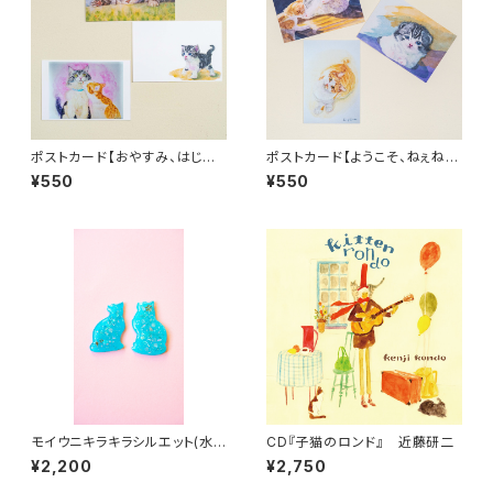
ポストカード【おやすみ、はじめ
ポストカード【ようこそ、ねぇね
ての一歩、どさチュー】
ぇ、こねこのモイ】
¥550
¥550
モイウニキラキラシルエット(水
CD『子猫のロンド』 近藤研二
色オパール)
¥2,200
¥2,750