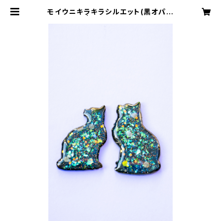
モイウニキラキラシルエット(黒オパー
ル) | mplusmstore