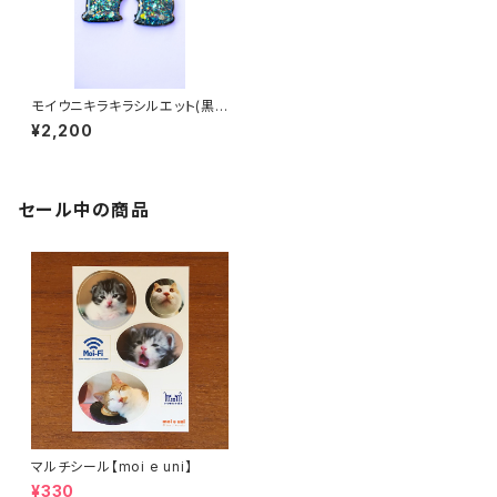
モイウニキラキラシルエット(黒オ
パール)
¥2,200
セール中の商品
マルチシール【moi e uni】
¥330