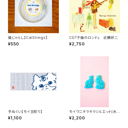
猫じゃらし【CatStrings】
CD『子猫のロンド』 近藤研二
¥550
¥2,750
手ぬぐい【モイ豆絞り】
モイウニキラキラシルエット(水
色オパール)
¥1,100
¥2,200