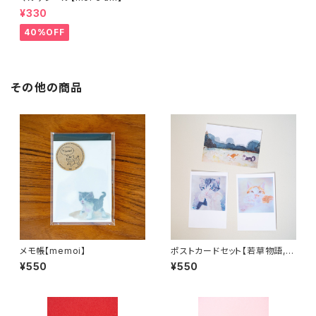
¥330
40%OFF
その他の商品
メモ帳【memoi】
ポストカードセット【若草物語,
出っぱなしの爪, おなかの上で】
¥550
¥550