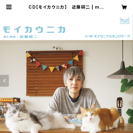
CD【モイカウニカ】 近藤研二 | mpl
usmstore