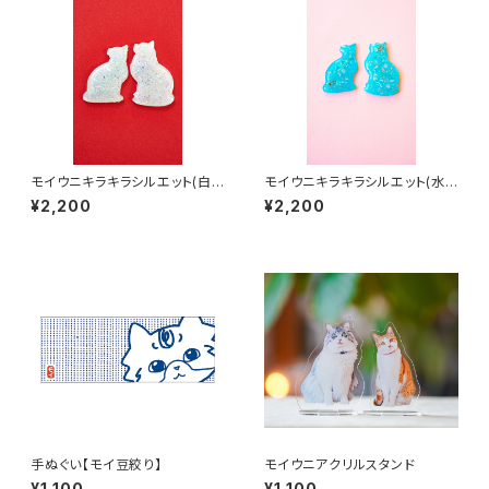
モイウニキラキラシルエット(白オ
モイウニキラキラシルエット(水
パール)
色オパール)
¥2,200
¥2,200
手ぬぐい【モイ豆絞り】
モイウニアクリルスタンド
¥1,100
¥1,100