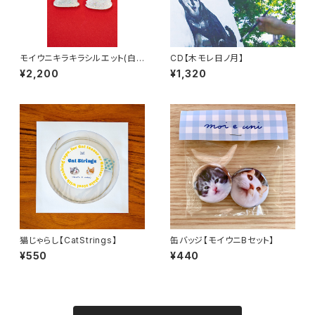
モイウニキラキラシルエット(白オ
CD【木モレ日ノ月】
パール)
¥2,200
¥1,320
猫じゃらし【CatStrings】
缶バッジ【モイウニBセット】
¥550
¥440