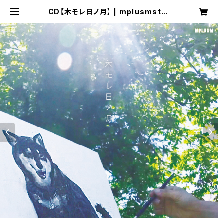
CD【木モレ日ノ月】 | mplusmstor
e